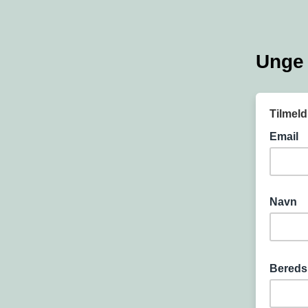
Unge 
Tilmel
Email
Navn
Bereds